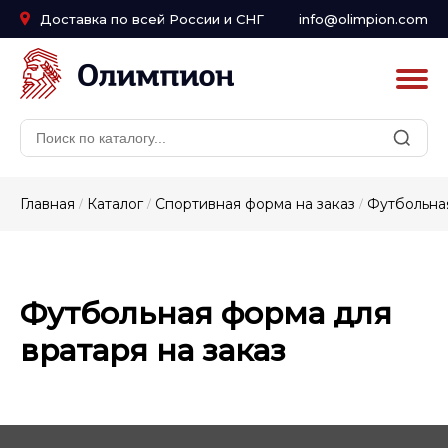
Доставка по всей России и СНГ
info@olimpion.com
Главная
Каталог
Спортивная форма на заказ
Футбольная
/
/
/
Футбольная форма для
вратаря на заказ