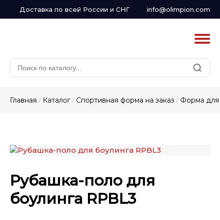
Доставка по всей России и СНГ
info@olimpion.com
Главная
Каталог
Спортивная форма на заказ
Форма для 
/
/
/
Рубашка-поло для
боулинга RPBL3