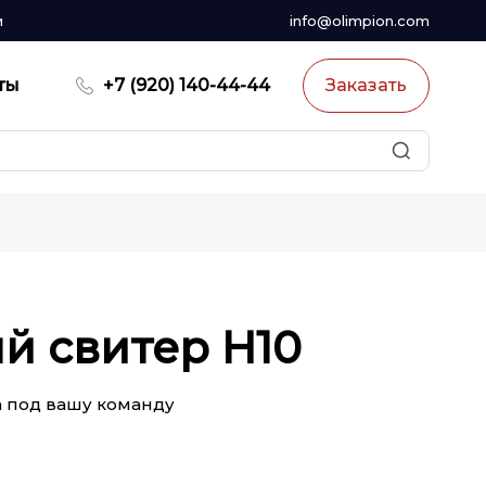
и
info@olimpion.com
ты
+7 (920) 140-44-44
Заказать
й свитер H10
а под вашу команду