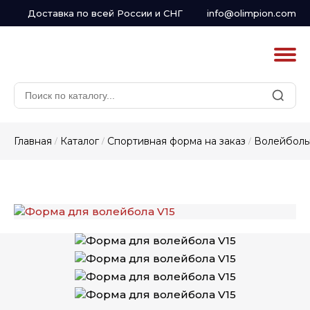
Доставка по всей России и СНГ
info@olimpion.com
Главная
Каталог
Спортивная форма на заказ
Волейболь
/
/
/