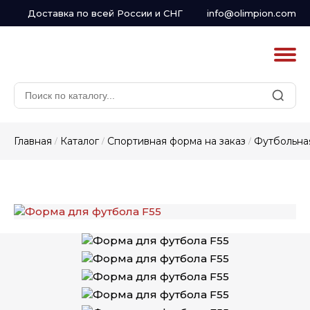
Доставка по всей России и СНГ
info@olimpion.com
Главная
Каталог
Спортивная форма на заказ
Футбольная
/
/
/