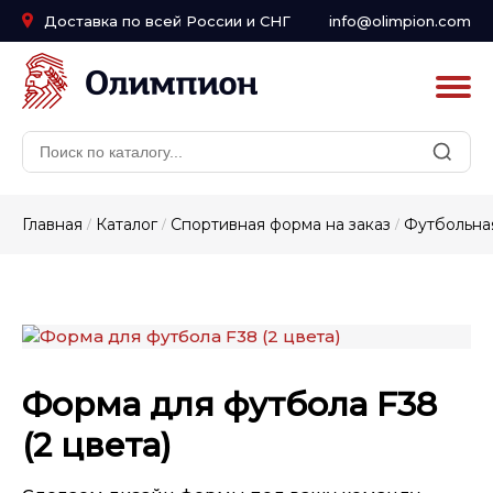
Доставка по всей России и СНГ
info@olimpion.com
Главная
Каталог
Спортивная форма на заказ
Футбольная
/
/
/
Форма для футбола F38
(2 цвета)