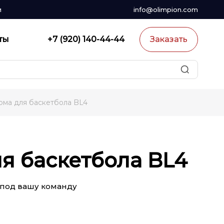
и
info@olimpion.com
ты
+7 (920) 140-44-44
Заказать
ма для баскетбола BL4
я баскетбола BL4
под вашу команду