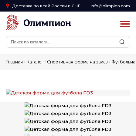
Доставка по всей России и СНГ
info@olimpion.com
Главная
Каталог
Спортивная форма на заказ
Футбольная
/
/
/